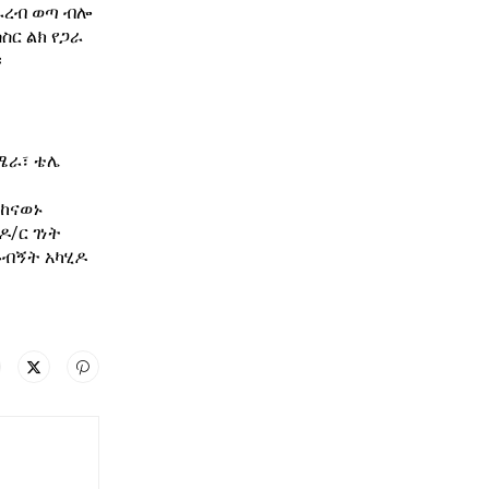
ራረብ ወጣ ብሎ
ስር ልክ የጋራ
፡
ካሜራ፣ ቴሌ
ተከናወኑ
ዶ/ር ገነት
 ጉብኝት አካሂዶ