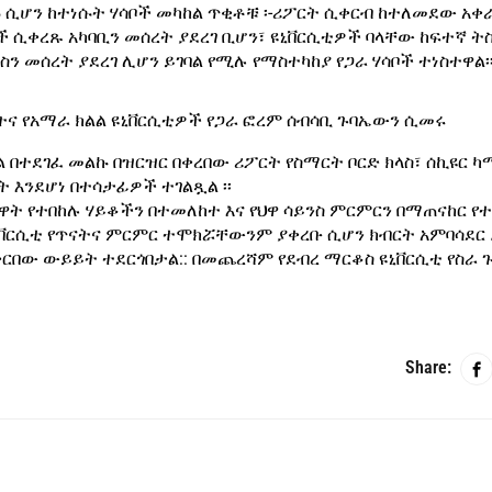
ሱ ሲሆን ከተነሱት ሃሳቦች መካከል ጥቂቶቹ ፡-ሪፖርት ሲቀርብ ከተለመደው አቀ
ች ሲቀረጹ አካባቢን መሰረት ያደረገ ቢሆን፣ ዩኒቨርሲቲዎች ባላቸው ከፍተኛ ትስ
 መሰረት ያደረገ ሊሆን ይገባል የሚሉ የማስተካከያ የጋራ ሃሳቦች ተነስተዋል፡
ንትና የአማራ ክልል ዩኒቨርሲቲዎች የጋራ ፎረም ሰብሳቢ ጉባኤውን ሲመሩ
 በተደገፈ መልኩ በዝርዝር በቀረበው ሪፖርት የስማርት ቦርድ ክላስ፣ ሰኪዩር 
 እንደሆነ በተሳታፊዎች ተገልጿል ፡፡
ዋት የተበከሉ ሃይቆችን በተመለከተ እና የህዋ ሳይንስ ምርምርን በማጠናከር የ
ዩኒቨርሲቲ የጥናትና ምርምር ተሞክሯቸውንም ያቀረቡ ሲሆን ክብርት አምባሳደር 
ሁፍ አቅርበው ውይይት ተደርጎበታል:: በመጨረሻም የደብረ ማርቆስ ዩኒቨርሲቲ የስራ
Share: