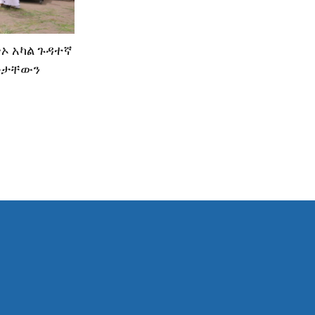
ጥኦ አካል ጉዳተኛ
ጅታቸውን