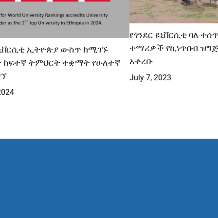
የጎንደር ዩኒቨርሲቲ ባለ ተሰ
ተማሪዎች የኪነጥበብ ዝግ
ዩኒቨርሲቲ ኢትዮጵያ ውስጥ ከሚገኙ
አቀረቡ
ት ከፍተኛ ትምህርት ተቋማት የሁለተኛ
ገኘ
July 7, 2023
2024