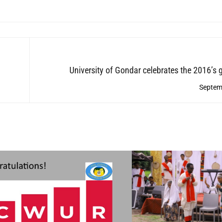
University of Gondar celebrates the 2016’s 
ceremony 
Septem