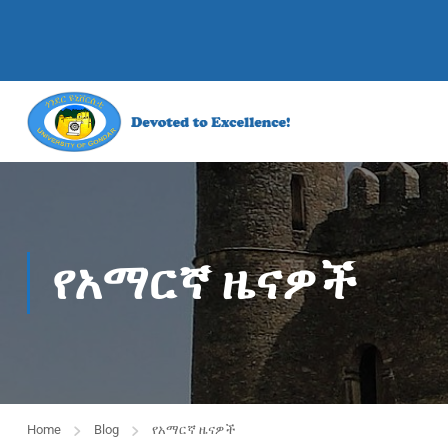
የአማርኛ ዜናዎች
Home
Blog
የአማርኛ ዜናዎች