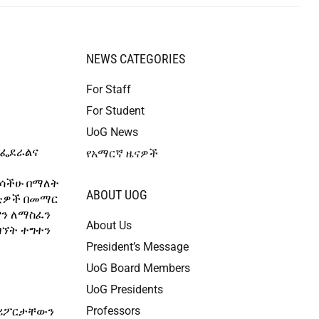
NEWS CATEGORIES
For Staff
For Student
UoG News
የፌደራልና
የአማርኛ ዜናዎች
ረሳችሁ በማለት
ABOUT UOG
ሲቲዎች በመማር
ምን ለማስፈን
About Us
ገኘት ተግተን
President’s Message
UoG Board Members
UoG Presidents
Professors
ች ሪፖርታቸውን