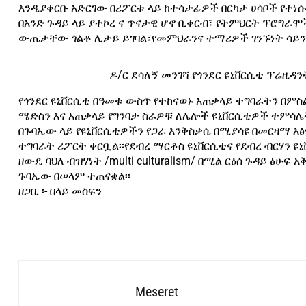
እንዲያቀርቡ አድርገው በሪፖርቱ ላይ ከተሳታፊዎች በርካታ ሀሳቦች የተነ
በአንድ ጉዳይ ላይ ያተኮረ ና ጥናታዊ ሆኖ ቢቀርብ፣ የትምህርት ፕሮግራሞ
ውጤታቸው ጎልቶ ሊታይ ይገባል፣የመምህራንና ተማሪዎች ገንኙነት ሳይንስን
ዶ/ር ደሳለኝ መንገሻ የጎንደር ዩኒቨርሲቲ ፕሬዚዳ
የጎንደር ዩኒቨርሲቲ በዓመቱ ውስጥ የተከናወኑ አጠቃላይ ተግባራትን በምስል
ሜድስን እና አጠቃላይ የግንባታ ስራዎቹ ለሌሎች ዩኒቨርሲቲዎች ተምሳሌት
በጉባኤው ላይ የዩኒቨርሲቲዎችን የጋራ እንቅስቃሴ በሚያሳዩ በመርዛማ እፅ
ተግባራት ሪፖርት ቀርቧል፡፡የደብረ ማርቆስ ዩኒቨርሲቲና የደብረ ብርሃን 
ዘውዴ ባህለ ብዝሃነት /multi culturalism/ በሚል ርዕሰ ጉዳይ ፅ
ጉባኤው በሠላም ተጠናቋል፡፡
ዘጋቢ ፡- በላይ መስፍን
Meseret