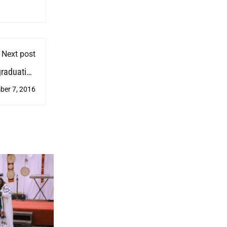
Next post
graduation
colorfully
ber 7, 2016