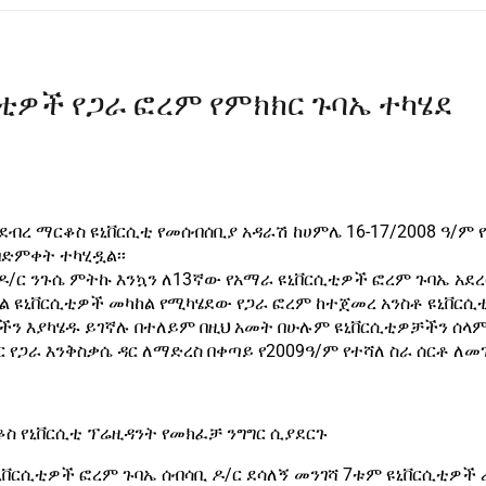
ቲዎች የጋራ ፎረም የምክክር ጉባኤ ተካሄደ
ደብረ ማርቆስ ዩኒቨርሲቲ የመሰብሰቢያ አዳራሽ ከሀምሌ 16-17/2008 ዓ/ም 
በድምቀት ተካሂዷል፡፡
 ዶ/ር ንጉሴ ምትኩ እንኳን ለ13ኛው የአማራ ዩኒቨርሲቲዎች ፎረም ጉባኤ አደ
ል ዩኒቨርሲቲዎች መካከል የሚካሄደው የጋራ ፎረም ከተጀመረ አንስቶ ዩኒቨር
ችን እያካሄዱ ይገኛሉ በተለይም በዚህ አመት በሁሉም ዩኒቨርሲቲዎቻችን ሰላ
የጋራ እንቅስቃሴ ዳር ለማድረስ በቀጣይ የ2009ዓ/ም የተሻለ ስራ ሰርቶ ለመ
ቆስ የኒቨርሲቲ ፕሬዚዳንት የመክፈቻ ንግግር ሲያደርጉ
 ዩኒቨርሲቲዎች ፎረም ጉባኤ ሰብሳቢ ዶ/ር ደሳለኝ መንገሻ 7ቱም ዩኒቨርሲቲዎ