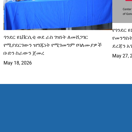
የጎንደር 
ጎንደር ዩኒቨርሲቲ ወደ ራስ ገዝነት ለመሸጋገር
የመንግስ
የሚያደርገውን ዝግጁነት የሚገመግም የባለሙያዎች
ደረጃን አ
ቡድን ስራውን ጀመረ
May 27, 
May 18, 2026