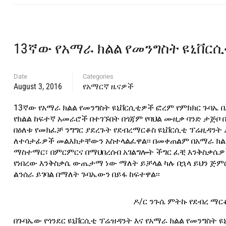
13ኛው የአማራ ክልል የመንግስት ዩኒቨርሲ
Date
Categories
August 3, 2016
የአማርኛ ዜናዎች
13ኛው የአማራ ክልል የመንግስት ዩኒቨርሲቲዎች ፎረም የምክክር ጉባኤ በ
የክልል ከፍተኛ አመራሮች በተገኙበት በጎጃም የባህል ሙዚቃ ባንድ ታጅቦ 
በዕለቱ የመክፈቻ ንግግር ያደረጉት የደብረማርቆስ ዩኒቨርሲቲ ፕሬዚዳንት
ለተሳታፊዎች መልእክታቸውን አስተላልፈዋል፡፡ በመቀጠልም በአማራ ክል
ማስተማር፣ በምርምርና በማህበረሰብ አገልግሎት ችግር ፈቺ እንቅስቃሴዎ
የነበረው እንቅስቃሴ ውጤታማ ነው ማለት ይቻላል ካሉ በኋላ ይህን ጅምር 
ልንሰራ ይገባል በማለት ጉባኤውን በይፋ ከፍተዋል፡፡
ዶ/ር ንጉሴ ምትኩ የደብረ ማር
በጉባኤው የጎንደር ዩኒቨርሲቲ ፕሬዝዳንት እና የአማራ ክልል የመንግስት