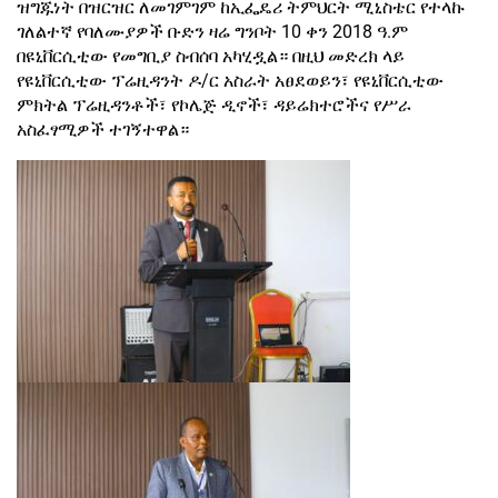
ዝግጁነት በዝርዝር ለመገምገም ከኢፌዴሪ ትምህርት ሚኒስቴር የተላኩ
ገለልተኛ የባለሙያዎች ቡድን ዛሬ ግንቦት 10 ቀን 2018 ዓ.ም
በዩኒቨርሲቲው የመግቢያ ስብሰባ አካሂዷል። በዚህ መድረክ ላይ
የዩኒቨርሲቲው ፕሬዚዳንት ዶ/ር አስራት አፀደወይን፣ የዩኒቨርሲቲው
ምክትል ፕሬዚዳንቶች፣ የኮሌጅ ዲኖች፣ ዳይሬክተሮችና የሥራ
አስፈፃሚዎች ተገኝተዋል።