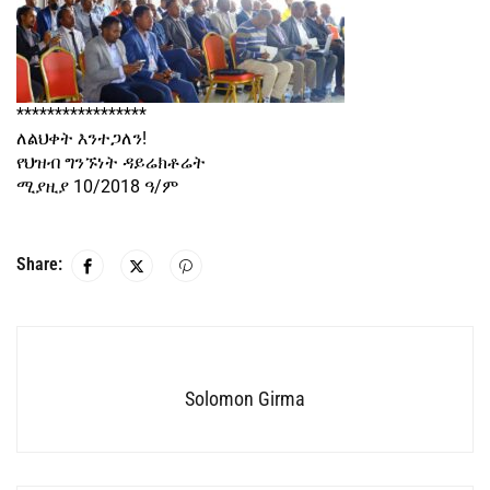
*****************
ለልህቀት እንተጋለን!
የህዝብ ግንኙነት ዳይሬክቶሬት
ሚያዚያ 10/2018 ዓ/ም
Share:
Solomon Girma