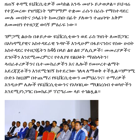
ዘጠኝ ቀዳሚ ዩኒቨርሲቲዎች መካከል አንዱ መሆኑ ይታወቃል። ይህ ዛሬ
የተጀመረው የዝግጁነት ግምገማም ተቋሙ ራሱን በራሱ የማስተዳደር
ሙሉ መብትና ኃላፊነት ከመረከቡ በፊት ያለውን ተጨባጭ አቅም
ለመመዘን የተዘጋጀ ወሳኝ ምዕራፍ ነው።
ገምጋሚ ልዑኩ በቆይታው ዩኒቨርሲቲውን ወደ ራስ ገዝነት ለመሸጋገር
በአካዳሚያዊና አስተዳደራዊ ጉዳዮች እንዲሁም በፋይናንስና የሰው ሀብት
አስተዳደር የተዘጋጁትን ከ46 በላይ ልዩ ልዩ ፖሊሲዎች፣ መመሪያዎችና
ደንቦችን እንደሚመረምርና የተለያዩ የልህቀት ማዕከላትን፣
ላብራቶሪዎችንና ቤተ-ሙከራዎችን እና ሌሎች የመሠረተ-ልማት
አደረጃጀቶችን እንደሚጎበኝ ከተደረገው ገለጻ ለማወቅ ተችሏል።ገምገሚ
ቡድኑ ከዚህም በተጨማሪ የዩኒቨርሲቲውን መምህራንና፣ ተማሪዎች
እንዲሁም ሌሎች የዩኒቨርሲቲውንና የአካባቢው ማህበረሰብ ተወካዮችን
እንደሚያነጋግር በመክፈቻ ፕሮግራሙ ላይ ተገልጿል።