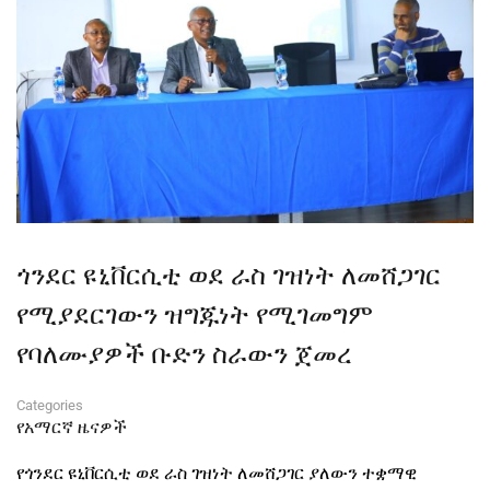
ጎንደር ዩኒቨርሲቲ ወደ ራስ ገዝነት ለመሸጋገር
የሚያደርገውን ዝግጁነት የሚገመግም
የባለሙያዎች ቡድን ስራውን ጀመረ
Categories
የአማርኛ ዜናዎች
የጎንደር ዩኒቨርሲቲ ወደ ራስ ገዝነት ለመሸጋገር ያለውን ተቋማዊ