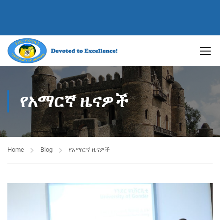
የአማርኛ ዜናዎች
Home
Blog
የአማርኛ ዜናዎች