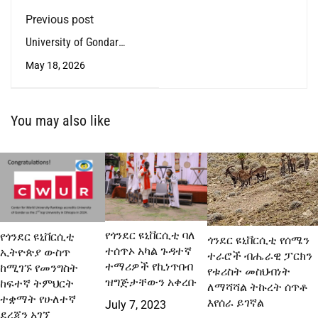
Previous post
University of Gondar
Annual Health Award
May 18, 2026
2025/26 – Call for
Nominations
You may also like
የጎንደር ዩኒቨርሲቲ ባለ
የጎንደር ዩኒቨርሲቲ
ጎንደር ዩኒቨርሲቲ የሰሜን
ተሰጥኦ አካል ጉዳተኛ
ኢትዮጵያ ውስጥ
ተራሮች ብሔራዊ ፓርክን
ተማሪዎች የኪነጥበብ
ከሚገኙ የመንግስት
የቱሪስት መስህብነት
ዝግጅታቸውን አቀረቡ
ከፍተኛ ትምህርት
ለማሻሻል ትኩረት ሰጥቶ
ተቋማት የሁለተኛ
እየሰራ ይገኛል
July 7, 2023
ደረጃን አገኘ