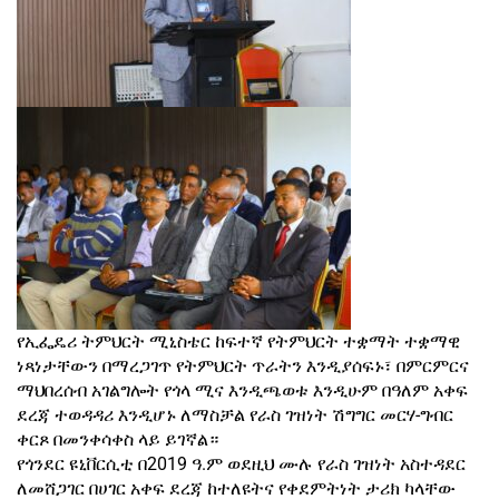
የኢፌዴሪ ትምህርት ሚኒስቴር ከፍተኛ የትምህርት ተቋማት ተቋማዊ
ነጻነታቸውን በማረጋገጥ የትምህርት ጥራትን እንዲያሰፍኑ፣ በምርምርና
ማህበረሰብ አገልግሎት የጎላ ሚና እንዲጫወቱ እንዲሁም በዓለም አቀፍ
ደረጃ ተወዳዳሪ እንዲሆኑ ለማስቻል የራስ ገዝነት ሽግግር መርሃ-ግብር
ቀርጾ በመንቀሳቀስ ላይ ይገኛል።
የጎንደር ዩኒቨርሲቲ በ2019 ዓ.ም ወደዚህ ሙሉ የራስ ገዝነት አስተዳደር
ለመሸጋገር በሀገር አቀፍ ደረጃ ከተለዩትና የቀደምትነት ታሪክ ካላቸው