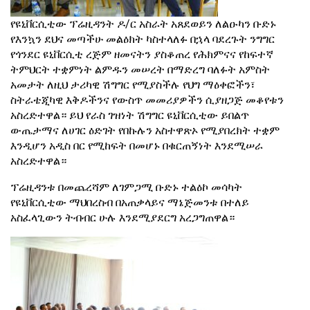
የዩኒቨርሲቲው ፕሬዚዳንት ዶ/ር አስራት አጸደወይን ለልዑካን ቡድኑ
የእንኳን ደህና መጣችሁ መልዕክት ካስተላለፉ በኋላ ባደረጉት ንግግር
የጎንደር ዩኒቨርሲቲ ረጅም ዘመናትን ያስቆጠረ የሕክምናና የከፍተኛ
ትምህርት ተቋምነት ልምዱን መሠረት በማድረግ ባለፉት አምስት
አመታት ለዚህ ታሪካዊ ሽግግር የሚያስችሉ የህግ ማዕቀፎችን፣
ስትራቴጂካዊ እቅዶችንና የውስጥ መመሪያዎችን ሲያዘጋጅ መቆየቱን
አስረድተዋል። ይህ የራስ ገዝነት ሽግግር ዩኒቨርሲቲው ይበልጥ
ውጤታማና ለሀገር ዕድገት የበኩሉን አስተዋጽኦ የሚያበረክት ተቋም
እንዲሆን አዲስ በር የሚከፍት በመሆኑ በቁርጠኝነት እንደሚሠራ
አስረድተዋል።
ፕሬዚዳንቱ በመጨረሻም ለገምጋሚ ቡድኑ ተልዕኮ መሳካት
የዩኒቨርሲቲው ማህበረስብ በአጠቃላይና ማኔጅመንቱ በተለይ
አስፈላጊውን ትብብር ሁሉ እንደሚያደርግ አረጋግጠዋል።