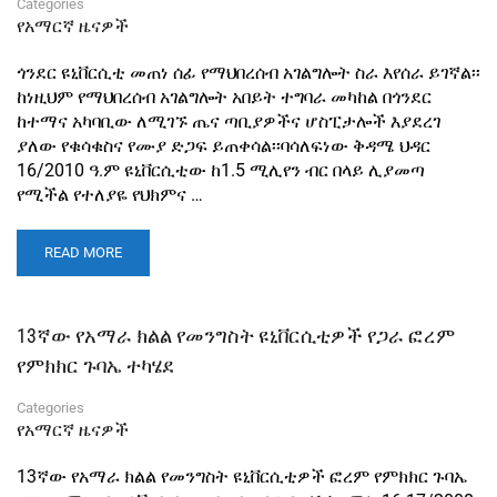
Categories
የአማርኛ ዜናዎች
ጎንደር ዩኒቨርሲቲ መጠነ ሰፊ የማህበረሰብ አገልግሎት ስራ እየሰራ ይገኛል፡፡
ከነዚህም የማህበረሰብ አገልግሎት አበይት ተግባራ መካከል በጎንደር
ከተማና አካባቢው ለሚገኙ ጤና ጣቢያዎችና ሆስፒታሎች እያደረገ
ያለው የቁሳቁስና የሙያ ድጋፍ ይጠቀሳል፡፡ባሳለፍነው ቅዳሜ ህዳር
16/2010 ዓ.ም ዩኒቨርሲቲው ከ1.5 ሚሊየን ብር በላይ ሊያመጣ
የሚችል የተለያዬ የህክምና …
READ MORE
13ኛው የአማራ ክልል የመንግስት ዩኒቨርሲቲዎች የጋራ ፎረም
የምክክር ጉባኤ ተካሄደ
Categories
የአማርኛ ዜናዎች
13ኛው የአማራ ክልል የመንግስት ዩኒቨርሲቲዎች ፎረም የምክክር ጉባኤ