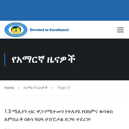
የአማርኛ ዜናዎች
Home
የአማርኛ ዜናዎች
Page 37
1.5 ሚሊየን ብር ዋጋ የሚተመን የተለያዬ የህክምና ቁሳቁስ
ለምስራቅ በለሳ ጓህላ ሆስፒታል ድጋፍ ተደረገ፡፡