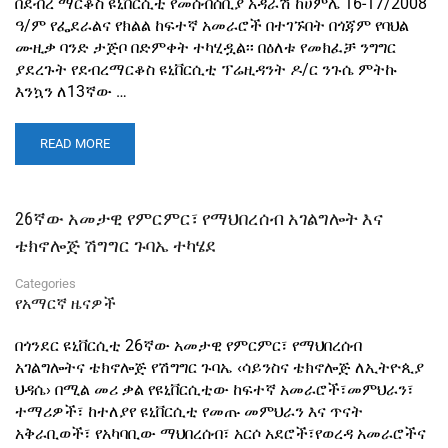
በደብረ ማርቆስ ዩኒቨርሲቲ የመሰብሰቢያ አዳራሽ ከሀምሌ 16-17/2008
ዓ/ም የፌደራልና የክልል ከፍተኛ አመራሮች በተገኙበት በጎጃም የባህል
ሙዚቃ ባንድ ታጅቦ በድምቀት ተካሂዷል፡፡ በዕለቱ የመክፈቻ ንግግር
ያደረጉት የደብረማርቆስ ዩኒቨርሲቲ ፕሬዚዳንት ዶ/ር ንጉሴ ምትኩ
እንኳን ለ13ኛው …
READ MORE
26ኛው አመታዊ የምርምር፣ የማህበረሰብ አገልግሎት እና
ቴክኖሎጅ ሽግግር ጉባኤ ተካሄደ
Categories
የአማርኛ ዜናዎች
በጎንደር ዩኒቨርሲቲ 26ኛው አመታዊ የምርምር፣ የማህበረሰብ
አገልግሎትና ቴክኖሎጅ የሽግግር ጉባኤ ‹ሳይንስና ቴክኖሎጅ ለኢትዮጲያ
ህዳሴ› በሚል መሪ ቃል የዩኒቨርሲቲው ከፍተኛ አመራሮች፣መምህራን፣
ተማሪዎች፣ ከተለያየ ዩኒቨርሲቲ የመጡ መምህራን እና ጥናት
አቅራቢወች፣ የአካባቢው ማህበረሰብ፣ አርሶ አደሮች፣የወረዳ አመራሮችና