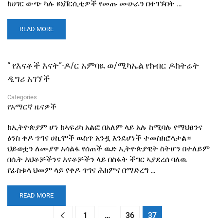
ከሀገር ውጭ ካሉ ዩኒቨርሲቲዎች የመጡ ሙሁራን በተገኙበት …
READ MORE
“ የእናቶች እናት”-ዶ/ር አምባዪ ወ/ሚካኤል የክብር ዶክትሬት
ዲግሪ አገኘች
Categories
የአማርኛ ዜናዎች
ከኢትዮጵያም ሆነ ከኣፍሪካ አልፎ በአለም ላይ አሉ ከሚባሉ የማህፀንና
ፅንስ ቀዶ ጥገና ሀኪሞች ዉስጥ አንዷ እንደሆነች ተመስክሮላታል።
ህይወቷን ለሙያዋ አሳልፋ የሰጠች ዉድ ኢትዮጵያዊት ስትሆን በተለይም
በሴት እህቶቻችንና እናቶቻችን ላይ በስፋት ችግር ኣያደረሰ ባለዉ
የፊስቱላ ህመም ላይ የቀዶ ጥገና ሕክምና በማድረግ …
READ MORE
1
…
36
37